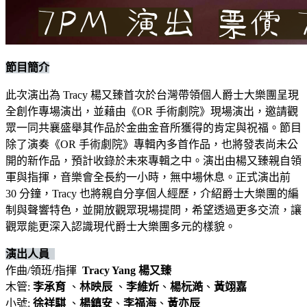
節目簡介
此次演出為 Tracy 楊又臻首次於台灣帶領個人爵士大樂團呈現
全創作專場演出，並藉由《OR 手術劇院》現場演出，邀請觀
眾一同共襄盛舉其作品於金曲金音所獲得的肯定與祝福。節目
除了演奏《OR 手術劇院》專輯內多首作品，也將發表尚未公
開的新作品，預計收錄於未來專輯之中。演出由楊又臻親自領
軍與指揮，音樂會全長約一小時，無中場休息。正式演出前
30 分鐘，Tracy 也將親自分享個人經歷，介紹爵士大樂團的編
制與聲響特色，並開放觀眾現場提問，希望透過更多交流，讓
觀眾能更深入認識現代爵士大樂團多元的樣貌。
演出人員
作曲/領班/指揮
Tracy Yang 楊又臻
木管:
李承育
、
林映辰
、
李維炘
、
楊杬澔
、
黃翊嘉
小號:
徐祥騏
、
楊鎮安
、
李福海
、
黃亦辰