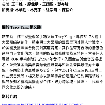
長號:
王于維
、
廖偉琇
、
王翊丞
、
鄧亦峻
節奏組:
林華勁
、
林亮宇
、
徐崇育
、
陳信介
關於 Tracy Yang 楊又臻
旅美爵士作曲家暨鋼琴手楊又臻 Tracy Yang，專長於17人爵士
大樂團編制創作，藉由爵士大樂團的聲響展現其個人辨識度，
於美國及國際舞台間受到高度肯定，其作品帶有豐沛的情感色
彩與自身文化信念，鮮明的旋律線條鋪陳為其特色。首張個人
專輯《OR 手術劇院》於2024年發行，入圍金曲與金音五項提
名，並榮獲金曲獎演奏類最佳錄音專輯及金音獎最佳爵士專
輯。在國際上也屢獲殊及肯定，包含2021年Charlie Parker爵士
作曲獎首獎等。楊又臻亦以鋼琴手身份活躍於紐約舞蹈領域，
與許多知名機構與藝術家合作，致力跨領域、國際、世代與不
同文化之間的連結。
影片介紹
https://youtu.be/lTJj0JSLI18?si=8P5KI5LqGUCxtNeF